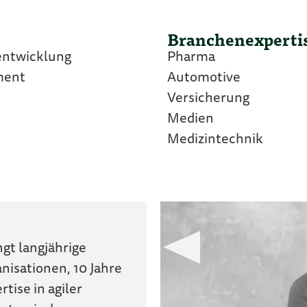
Branchenexperti
entwicklung
Pharma
ment
Automotive
Versicherung
Medien
Medizintechnik
gt langjährige
nisationen, 10 Jahre
ise in agiler