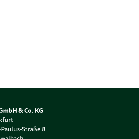
GmbH & Co. KG
kfurt
-Paulus-Straße 8