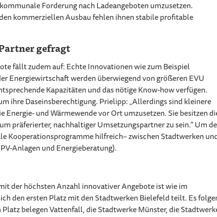
 die kommunale Forderung nach Ladeangeboten umzusetzen.
nden kommerziellen Ausbau fehlen ihnen stabile profitable
 Partner gefragt
ote fällt zudem auf: Echte Innovationen wie zum Beispiel
n der Energiewirtschaft werden überwiegend von größeren EVU
ntsprechende Kapazitäten und das nötige Know-how verfügen.
ihre Daseinsberechtigung. Prielipp: „Allerdings sind kleinere
die Energie- und Wärmewende vor Ort umzusetzen. Sie besitzen di
um präferierter, nachhaltiger Umsetzungspartner zu sein.“ Um d
ale Kooperationsprogramme hilfreich– zwischen Stadtwerken un
ei PV-Anlagen und Energieberatung).
mit der höchsten Anzahl innovativer Angebote ist wie im
 den ersten Platz mit den Stadtwerken Bielefeld teilt. Es folge
 Platz belegen Vattenfall, die Stadtwerke Münster, die Stadtwerk