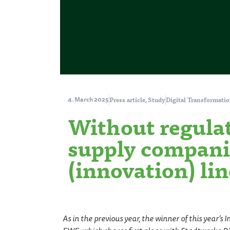
Press article
Study
Digital Transformati
4. March 2025
,
Without regulat
supply companie
(innovation) lin
As in the previous year, the winner of this year’