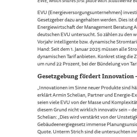
EWE, which shares first place with Stadtwerke Bi
EVU (Energieversorgungsunternehmen) investie
Gesetzgeber dazu angehalten werden. Dies ist 
Energiewirtschaft der Management Beratung AX
deutschen EVU untersucht. So zählen zu den w
Vorjahr intelligente bzw. dynamische Stromtarif
Hand: Seit dem 1. Januar 2025 müssen alle Str
dynamischen Tarif anbieten. Konkret stieg die Z
um rund 22 Prozent, bei der Bündelung von Tar
Gesetzgebung fördert Innovation – 
„Innovationen im Sinne neuer Produkte sind häu
erklärt Armin Schelian, Partner und Energie-
seien viele EVU von der Masse und Komplexitä
diesem Grund nicht wirklich innovativ sein – de
Schelian: „Dies wird verstärkt von der Unsteti
Gebäudeenergiegesetz immense Planungsunsiche
Quote. Unterm Strich sind die untersuchten in