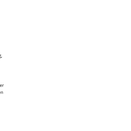
g,
er
en