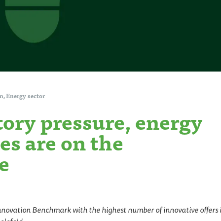
on
Energy sector
,
ory pressure, energy
s are on the
e
s Innovation Benchmark with the highest number of innovative offers 