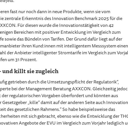
elefeld.
ren fast nur noch dann in neue Produkte, wenn sie vom
die zentrale Erkenntnis des Innovation Benchmark 2025 für die
XCON. Für diesen wurde die Innovationstätigkeit von 42
enigen Bereichen mit positiver Entwicklung im Vergleich zum
e sowie das Bündeln von Tarifen. Der Grund dafür liegt auf der
omanbieter ihren Kund:innen mit intelligentem Messsystem einen
ahl der Anbieter intelligenter Stromtarife im Vergleich zum Vorja
ifen um 31 Prozent.
und killt sie zugleich
fig getrieben durch die Umsetzungspflicht der Regulatorik“,
Experte bei der Management Beratung AXXCON. Gleichzeitig jedo
t der regulatorischen Vorgaben überfordert und könnten aus
r Gesetzgeber „kille“ damit auf der anderen Seite auch Innovation
gkeit des gesetzlichen Rahmens.“ So habe beispielsweise das
rheiten mit sich gebracht, ebenso wie die Entwicklung der TH
novativen Angebote der EVU im Vergleich zum Vorjahr lediglich 