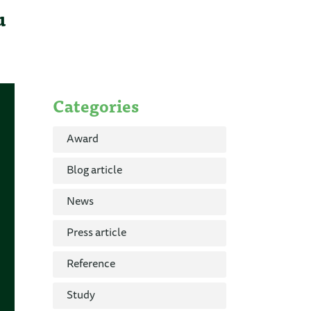
u
Categories
Award
Blog article
News
Press article
Reference
Study