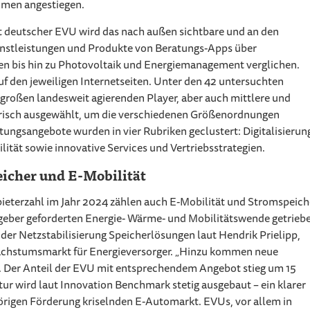
hmen angestiegen.
eit deutscher EVU wird das nach außen sichtbare und an den
enstleistungen und Produkte von Beratungs-Apps über
en bis hin zu Photovoltaik und Energiemanagement verglichen.
auf den jeweiligen Internetseiten. Unter den 42 untersuchten
 großen landesweit agierenden Player, aber auch mittlere und
arisch ausgewählt, um die verschiedenen Größenordnungen
tungsangebote wurden in vier Rubriken geclustert: Digitalisierun
lität sowie innovative Services und Vertriebsstrategien.
icher und E-Mobilität
ieterzahl im Jahr 2024 zählen auch E-Mobilität und Stromspeich
zgeber geforderten Energie- Wärme- und Mobilitätswende getrieb
der Netzstabilisierung Speicherlösungen laut Hendrik Prielipp,
achstumsmarkt für Energieversorger. „Hinzu kommen neue
p. Der Anteil der EVU mit entsprechendem Angebot stieg um 15
tur wird laut Innovation Benchmark stetig ausgebaut – ein klarer
örigen Förderung kriselnden E-Automarkt. EVUs, vor allem in