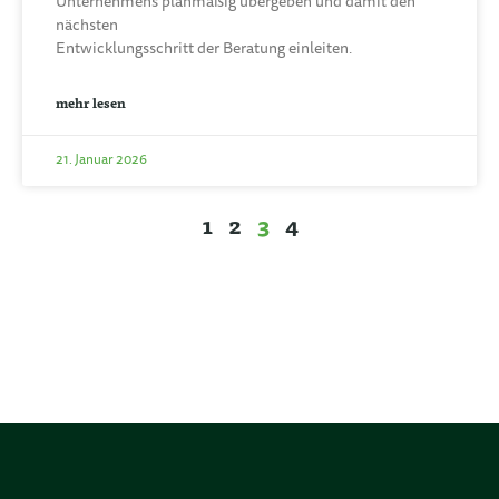
Unternehmens planmäßig übergeben und damit den
nächsten
Entwicklungsschritt der Beratung einleiten.
mehr lesen
21. Januar 2026
1
2
4
3