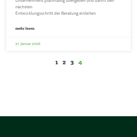
Unternehmens planmäßig übergeben und damit den
nächsten
Entwicklungsschritt der Beratung einleiten.
mehr lesen
21. Januar 2026
1
2
3
4